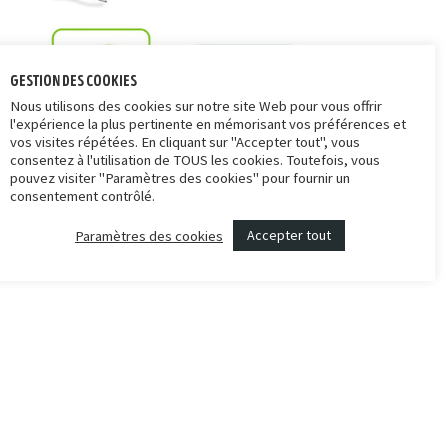
gestion des cookies
Nous utilisons des cookies sur notre site Web pour vous offrir
l'expérience la plus pertinente en mémorisant vos préférences et
vos visites répétées. En cliquant sur "Accepter tout", vous
consentez à l'utilisation de TOUS les cookies. Toutefois, vous
pouvez visiter "Paramètres des cookies" pour fournir un
consentement contrôlé.
Accepter tout
Paramètres des cookies
communication
Le label Imprim’ Vert affirme de surcroît notre volonté
de réduire les impacts sur l’environnement liés aux
activités de l’imprimerie.
Plus précisément, 5 critères sont pris en compte pour
l’obtention de ce label, notamment : l’élimination de