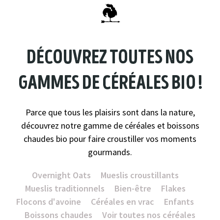
découvrez toutes nos
gammes de céréales bio !
Parce que tous les plaisirs sont dans la nature,
découvrez notre gamme de céréales et boissons
chaudes bio pour faire croustiller vos moments
gourmands.
Overnight Oats
Mueslis croustillants
Mueslis traditionnels
Bien-être
Flakes
Flocons d'avoine
Céréales en vrac
Enfants
Boissons chaudes
Voir toutes nos céréales