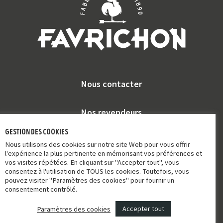
Nous contacter
Nos revendeurs
gestion des cookies
Favrichon et vous
Nous utilisons des cookies sur notre site Web pour vous offrir
l'expérience la plus pertinente en mémorisant vos préférences et
vos visites répétées. En cliquant sur "Accepter tout", vous
FAQ
consentez à l'utilisation de TOUS les cookies. Toutefois, vous
pouvez visiter "Paramètres des cookies" pour fournir un
consentement contrôlé.
POUR VOTRE SANTÉ MANGEZ AU MOINS 5 FRUITS ET LÉGUMES PAR
JOUR |
WWW.MANGERBOUGER.FR
Accepter tout
Paramètres des cookies
Mentions légales
et
Politique de confidentialité
Création de site internet : Agence Transacts