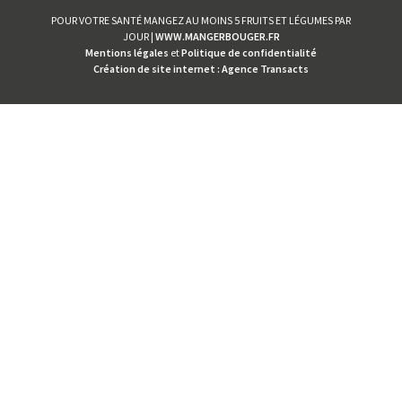
POUR VOTRE SANTÉ MANGEZ AU MOINS 5 FRUITS ET LÉGUMES PAR
JOUR |
WWW.MANGERBOUGER.FR
Mentions légales
et
Politique de confidentialité
Création de site internet : Agence Transacts