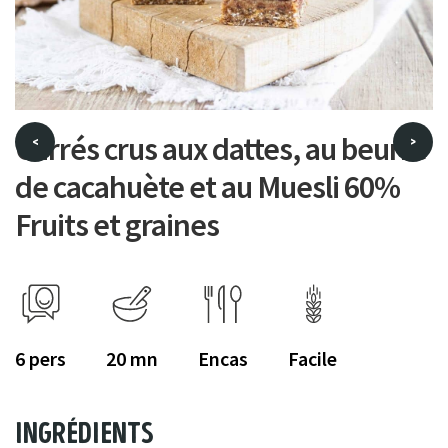
Carrés crus aux dattes, au beurre
<
>
de cacahuète et au Muesli 60%
Fruits et graines
6
20
Encas
Facile
ingrédients