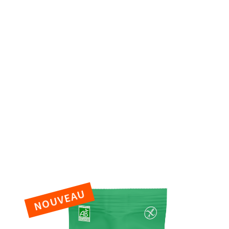
céréales bio !
Parce que tous les plaisirs sont dans la nature,
découvrez notre gamme de céréales et boissons
chaudes bio pour faire croustiller vos moments
gourmands.
Overnight Oats
Mueslis croustillants
Mueslis traditionnels
Bien-être
Flakes
Flocons d'avoine
Céréales en vrac
Enfants
Boissons chaudes
Voir toutes nos céréales
NOUVEAU