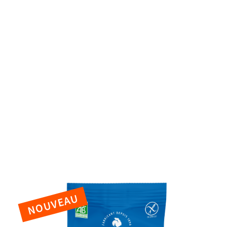
io !
réales et boissons
tre
Flakes
outes nos céréales
NOUVEAU