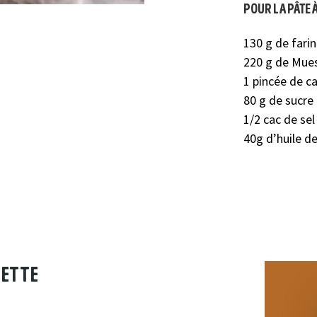
pour la pâte 
130 g de fari
220 g de Muesl
1 pincée de c
80 g de sucre
1/2 cac de sel
40g d’huile d
cette