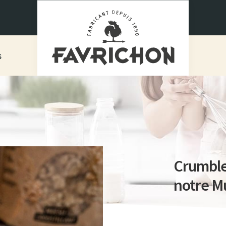
s
Crumble 
notre Mu