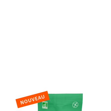
déc
Parce que tous le
Overnight Oa
Flocons d'avoine
NOUVEAU