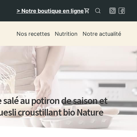
> Notre boutique en ligne
Nos recettes
Nutrition
Notre actualité
salé au potiron de saison et
esli croustillant bio Nature