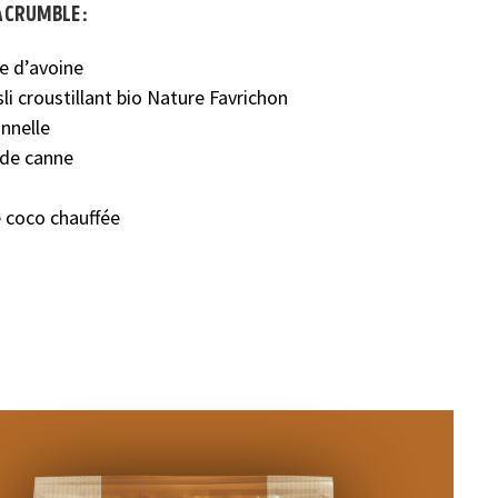
à crumble :
ne d’avoine
i croustillant bio Nature Favrichon
annelle
 de canne
e coco chauffée