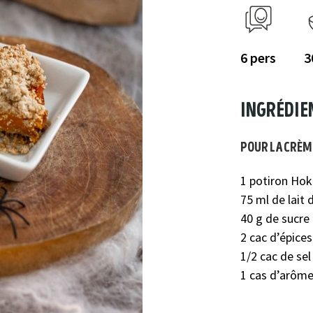
6
3
ingrédie
pour la crème
1 potiron Ho
75 ml de lait 
40 g de sucre
2 cac d’épices
1/2 cac de sel
1 cas d’arôme