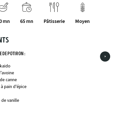
0
65
Pâtisserie
Moyen
nts
 de potiron :
>
kkaido
d’avoine
 de canne
 à pain d’épice
 de vanille