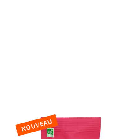
ouvrez toutes nos gammes de céréales b
s plaisirs sont dans la nature, découvrez notre gamme de cé
chaudes bio pour faire croustiller vos moments gourmands.
ts
Mueslis croustillants
Mueslis traditionnels
Bien-ê
Céréales en vrac
Enfants
Boissons chaudes
Voir t
NOUVEAU