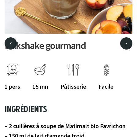
Milkshake gourmand
<
>
1
15
Pâtisserie
Facile
ingrédients
2 cuillères à soupe de Matimalt bio Favrichon
150 ml de lait d’amande froid