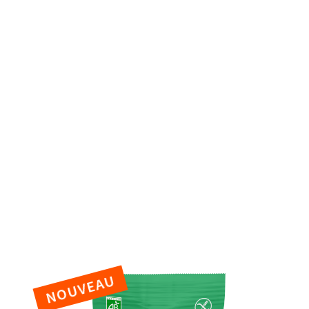
découvrez toutes nos gammes de
céréales bio !
Parce que tous les plaisirs sont dans la nature,
découvrez notre gamme de céréales et boissons
chaudes bio pour faire croustiller vos moments
gourmands.
Overnight Oats
Mueslis croustillants
Mueslis traditionnels
Bien-être
Flakes
Flocons d'avoine
Céréales en vrac
Enfants
Boissons chaudes
Voir toutes nos céréales
NOUVEAU