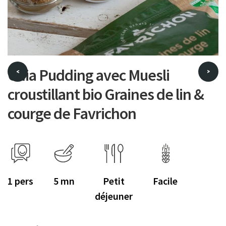
Chia Pudding avec Muesli
<
>
croustillant bio Graines de lin &
courge de Favrichon
1
5
Petit
Facile
déjeuner