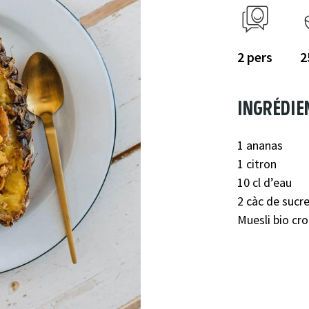
2
2
ingrédie
1 ananas
1 citron
10 cl d’eau
2 càc de sucr
Muesli bio cr