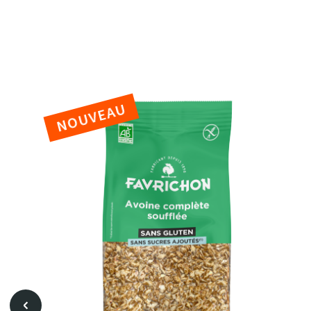
Overnight Oa
Flocons d'avoine
NOUVEAU