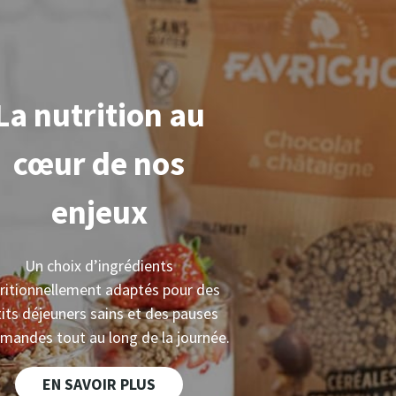
La nutrition au
cœur
de nos
enjeux
Un choix d’ingrédients
ritionnellement adaptés pour des
its déjeuners sains et des pauses
mandes tout au long de la journée.
EN SAVOIR PLUS