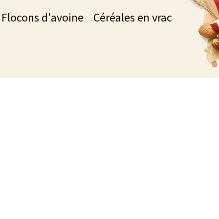
Flocons d'avoine
Céréales en vrac
io !
réales et boissons