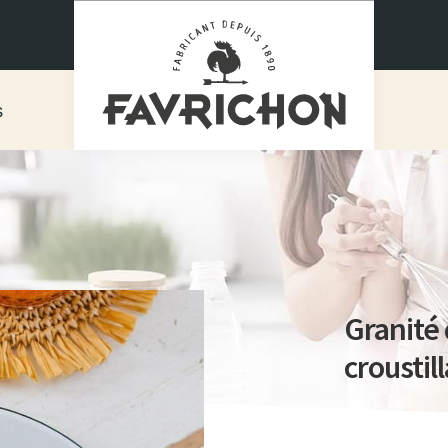
s
Granité 
crousti