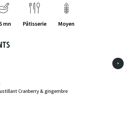
5
Pâtisserie
Moyen
nts
>
e
oustillant Cranberry & gingembre