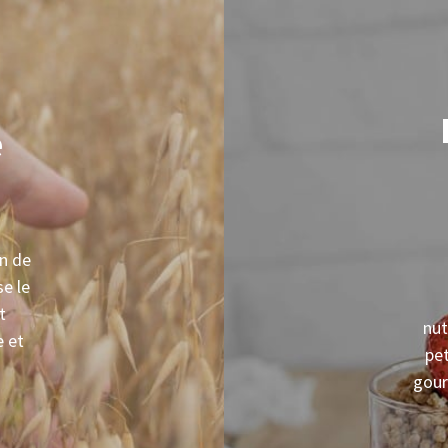
e
en de
se le
t
nut
e et
pet
gour