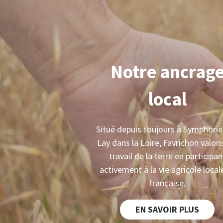
Notre ancrag
local
Situé depuis toujours à Symphori
Lay dans la Loire, Favrichon valori
travail de la terre en participan
activement à la vie agricole local
française.
EN SAVOIR PLUS