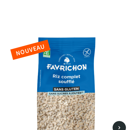
tre
Flakes
outes nos céréales
NOUVEAU