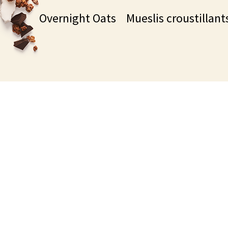
Overnight Oats
Mueslis croustillant
déc
Parce que tous le