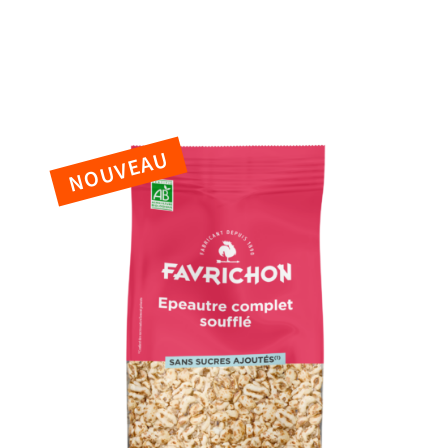
ts
Mueslis croustillants
Mueslis traditionnels
Bien-ê
Céréales en vrac
Enfants
Boissons chaudes
Voir t
NOUVEAU