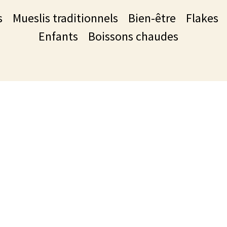
s
Mueslis traditionnels
Bien-être
Flakes
Enfants
Boissons chaudes
ouvrez toutes nos gammes de céréales b
s plaisirs sont dans la nature, découvrez notre gamme de cé
chaudes bio pour faire croustiller vos moments gourmands.